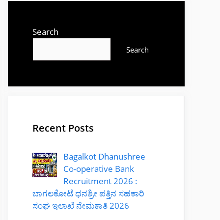
Search
Search
Recent Posts
Bagalkot Dhanushree
Co-operative Bank
Recruitment 2026 :
ಬಾಗಲಕೋಟೆ ಧನಶ್ರೀ ಪತ್ತಿನ ಸಹಕಾರಿ
ಸಂಘ ಇಲಾಖೆ ನೇಮಕಾತಿ 2026