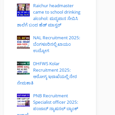
Raichur headmaster
came to school drinking
alcohol: ಮದ್ಯಪಾನ ಸೇವಿಸಿ
ಶಾಲೆಗೆ ಬಂದ ಹೆಡ್ ಮಾಸ್ಟರ್
NAL Recruitment 2025:
ಬೆಂಗಳೂರಿನಲ್ಲಿ ಖಾಯಂ
ಉದ್ಯೋಗ
DHFWS Kolar
Recruitment 2025:
ಆರೋಗ್ಯ ಇಲಾಖೆಯಲ್ಲಿ ನೇರ
ನೇಮಕಾತಿ
PNB Recruitment
Specialist officer 2025:
ಪಂಜಾಬ್ ನ್ಯಾಷನಲ್ ಬ್ಯಾಂಕ್
ಇಲಾಖೆ