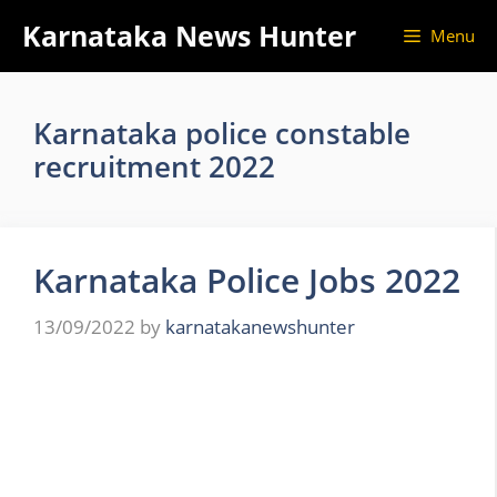
Skip
Karnataka News Hunter
Menu
to
content
Karnataka police constable
recruitment 2022
Karnataka Police Jobs 2022
13/09/2022
by
karnatakanewshunter