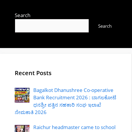
Search
Search
Recent Posts
Bagalkot Dhanushree Co-operative
Bank Recruitment 2026 : ಬಾಗಲಕೋಟೆ
ಧನಶ್ರೀ ಪತ್ತಿನ ಸಹಕಾರಿ ಸಂಘ ಇಲಾಖೆ
ನೇಮಕಾತಿ 2026
Raichur headmaster came to school