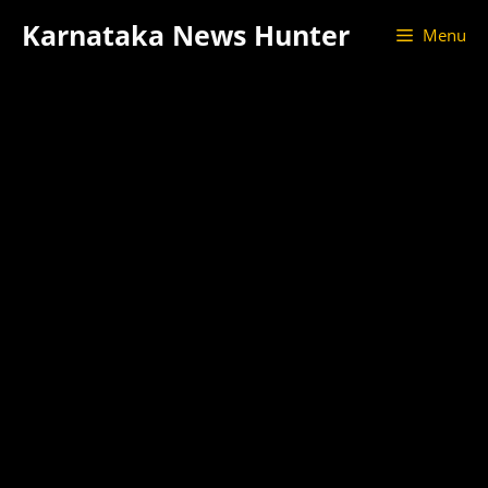
Skip
Karnataka News Hunter
Menu
to
content