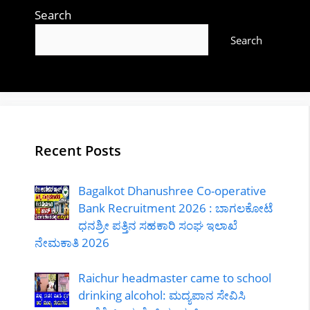
Search
Search
Recent Posts
Bagalkot Dhanushree Co-operative
Bank Recruitment 2026 : ಬಾಗಲಕೋಟೆ
ಧನಶ್ರೀ ಪತ್ತಿನ ಸಹಕಾರಿ ಸಂಘ ಇಲಾಖೆ
ನೇಮಕಾತಿ 2026
Raichur headmaster came to school
drinking alcohol: ಮದ್ಯಪಾನ ಸೇವಿಸಿ