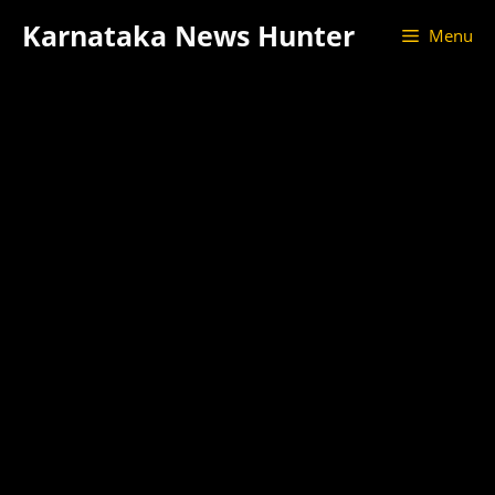
Skip
Karnataka News Hunter
Menu
to
content