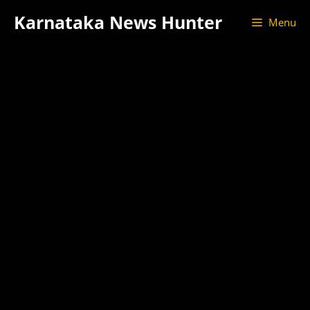
Skip
Karnataka News Hunter
Menu
to
content