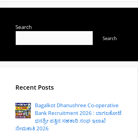
Search
Search
Recent Posts
Bagalkot Dhanushree Co-operative
Bank Recruitment 2026 : ಬಾಗಲಕೋಟೆ
ಧನಶ್ರೀ ಪತ್ತಿನ ಸಹಕಾರಿ ಸಂಘ ಇಲಾಖೆ
ನೇಮಕಾತಿ 2026