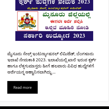
ಮೈಸೂರು ಸೇಲ್ಸ್ ಇಂಟರ್ನ್ಯಾಷನಲ್ ಲಿಮಿಟೆಡ್, ಬೆಂಗಳೂರು
ಇಲಾಖೆ ನೇಮಕಾತಿ 2023. ಇಲಾಖೆಯಲ್ಲಿ ಖಾಲಿ ಇರುವ ಕ್ಲರ್ಕ್
ಹಾಗೂ ಲೆಕ್ಕಗುಮಾಸ್ತರು ಹೀಗೆ ಹಲವಾರು ವಿವಿಧ ಹುದ್ದೆಗಳಿಗೆ
ಅರ್ಜಿಯನ್ನ ಆಹ್ವಾನಿಸಲಾಗಿದ್ದು …
Read more