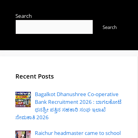
Search
Search
Recent Posts
Bagalkot Dhanushree Co-operative
Bank Recruitment 2026 : ಬಾಗಲಕೋಟೆ
ಧನಶ್ರೀ ಪತ್ತಿನ ಸಹಕಾರಿ ಸಂಘ ಇಲಾಖೆ
ನೇಮಕಾತಿ 2026
Raichur headmaster came to school