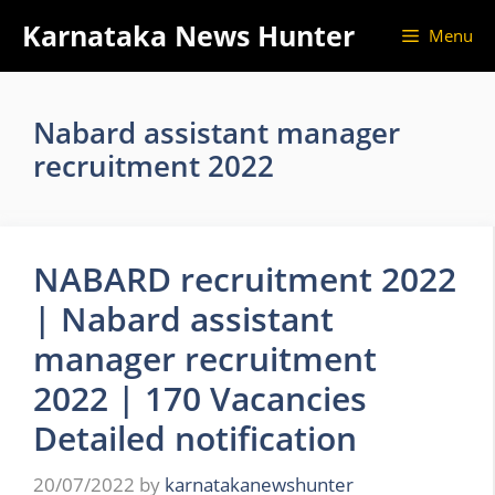
Skip
Karnataka News Hunter
Menu
to
content
Nabard assistant manager
recruitment 2022
NABARD recruitment 2022
| Nabard assistant
manager recruitment
2022 | 170 Vacancies
Detailed notification
20/07/2022
by
karnatakanewshunter