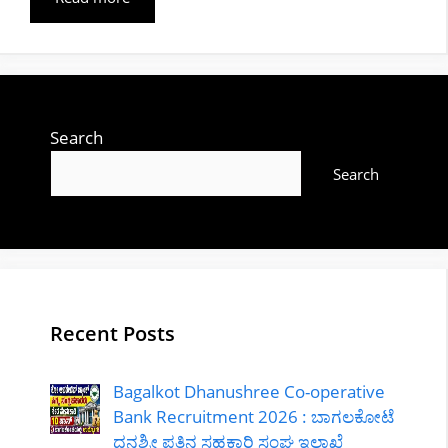
Search
Search
Recent Posts
Bagalkot Dhanushree Co-operative
Bank Recruitment 2026 : ಬಾಗಲಕೋಟೆ
ಧನಶ್ರೀ ಪತ್ತಿನ ಸಹಕಾರಿ ಸಂಘ ಇಲಾಖೆ