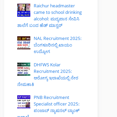
Raichur headmaster
came to school drinking
alcohol: ಮದ್ಯಪಾನ ಸೇವಿಸಿ
ಶಾಲೆಗೆ ಬಂದ ಹೆಡ್ ಮಾಸ್ಟರ್
NAL Recruitment 2025:
ಬೆಂಗಳೂರಿನಲ್ಲಿ ಖಾಯಂ
ಉದ್ಯೋಗ
DHFWS Kolar
Recruitment 2025:
ಆರೋಗ್ಯ ಇಲಾಖೆಯಲ್ಲಿ ನೇರ
ನೇಮಕಾತಿ
PNB Recruitment
Specialist officer 2025:
ಪಂಜಾಬ್ ನ್ಯಾಷನಲ್ ಬ್ಯಾಂಕ್
ಇಲಾಖೆ