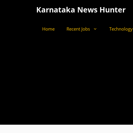
Skip
Karnataka News Hunter
to
content
Home
Recent Jobs
Technology