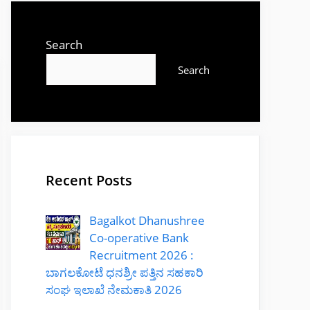
Search
Search
Recent Posts
Bagalkot Dhanushree
Co-operative Bank
Recruitment 2026 :
ಬಾಗಲಕೋಟೆ ಧನಶ್ರೀ ಪತ್ತಿನ ಸಹಕಾರಿ
ಸಂಘ ಇಲಾಖೆ ನೇಮಕಾತಿ 2026