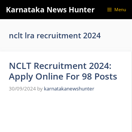
Skip
Karnataka News Hunter
Menu
to
content
nclt lra recruitment 2024
NCLT Recruitment 2024:
Apply Online For 98 Posts
30/09/2024
by
karnatakanewshunter