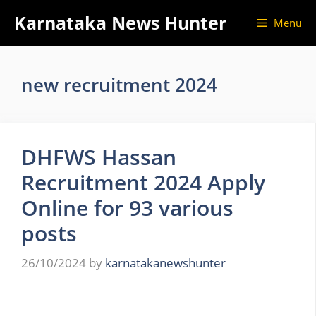
Skip
Karnataka News Hunter
Menu
to
content
new recruitment 2024
DHFWS Hassan
Recruitment 2024 Apply
Online for 93 various
posts
26/10/2024
by
karnatakanewshunter