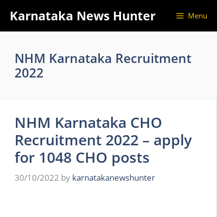
Skip
Karnataka News Hunter
Menu
to
content
NHM Karnataka Recruitment
2022
NHM Karnataka CHO
Recruitment 2022 – apply
for 1048 CHO posts
30/10/2022
by
karnatakanewshunter