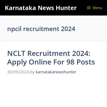
Skip
Karnataka News Hunter
Menu
to
content
npcil recruitment 2024
NCLT Recruitment 2024:
Apply Online For 98 Posts
30/09/2024
by
karnatakanewshunter