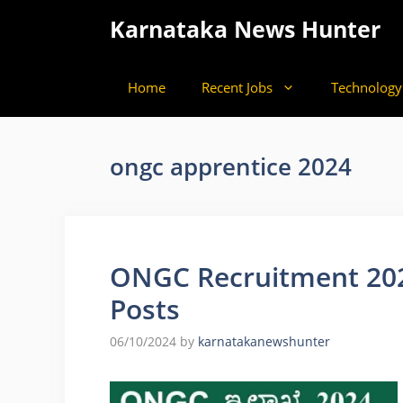
Skip
Karnataka News Hunter
to
content
Home
Recent Jobs
Technology
ongc apprentice 2024
ONGC Recruitment 202
Posts
06/10/2024
by
karnatakanewshunter