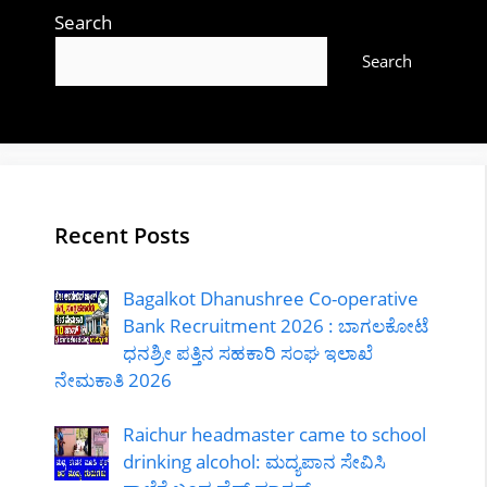
Search
Search
Recent Posts
Bagalkot Dhanushree Co-operative
Bank Recruitment 2026 : ಬಾಗಲಕೋಟೆ
ಧನಶ್ರೀ ಪತ್ತಿನ ಸಹಕಾರಿ ಸಂಘ ಇಲಾಖೆ
ನೇಮಕಾತಿ 2026
Raichur headmaster came to school
drinking alcohol: ಮದ್ಯಪಾನ ಸೇವಿಸಿ