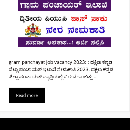
gram panchayat job vacancy 2023: : ದಕ್ಷಿಣ ಕನ್ನಡ
ಜಿಲ್ಲಾ ಪಂಚಾಯತ್ ಇಲಾಖೆ ನೇಮಕಾತಿ 2023. ದಕ್ಷಿಣ ಕನ್ನಡ
ಜಿಲ್ಲಾ ಪಂಚಾಯತ್ ವ್ಯಾಪ್ತಿಯಲ್ಲಿ ಬರುವ ಒಂಬತ್ತು …
Read more