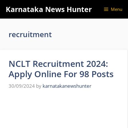
Skip
Karnataka News Hunter
Menu
to
content
recruitment
NCLT Recruitment 2024:
Apply Online For 98 Posts
30/09/2024
by
karnatakanewshunter