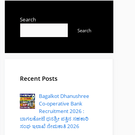
Search
Search
Recent Posts
Bagalkot Dhanushree
Co-operative Bank
Recruitment 2026 :
ಬಾಗಲಕೋಟೆ ಧನಶ್ರೀ ಪತ್ತಿನ ಸಹಕಾರಿ
ಸಂಘ ಇಲಾಖೆ ನೇಮಕಾತಿ 2026