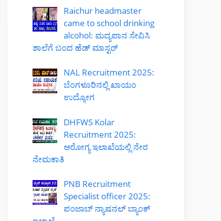
Raichur headmaster
came to school drinking
alcohol: ಮದ್ಯಪಾನ ಸೇವಿಸಿ
ಶಾಲೆಗೆ ಬಂದ ಹೆಡ್ ಮಾಸ್ಟರ್
NAL Recruitment 2025:
ಬೆಂಗಳೂರಿನಲ್ಲಿ ಖಾಯಂ
ಉದ್ಯೋಗ
DHFWS Kolar
Recruitment 2025:
ಆರೋಗ್ಯ ಇಲಾಖೆಯಲ್ಲಿ ನೇರ
ನೇಮಕಾತಿ
PNB Recruitment
Specialist officer 2025:
ಪಂಜಾಬ್ ನ್ಯಾಷನಲ್ ಬ್ಯಾಂಕ್
ಇಲಾಖೆ