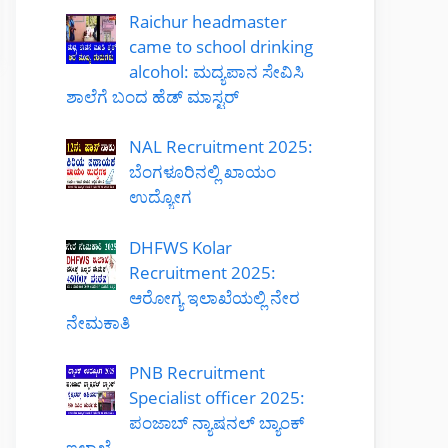
Raichur headmaster
came to school drinking
alcohol: ಮದ್ಯಪಾನ ಸೇವಿಸಿ
ಶಾಲೆಗೆ ಬಂದ ಹೆಡ್ ಮಾಸ್ಟರ್
NAL Recruitment 2025:
ಬೆಂಗಳೂರಿನಲ್ಲಿ ಖಾಯಂ
ಉದ್ಯೋಗ
DHFWS Kolar
Recruitment 2025:
ಆರೋಗ್ಯ ಇಲಾಖೆಯಲ್ಲಿ ನೇರ
ನೇಮಕಾತಿ
PNB Recruitment
Specialist officer 2025:
ಪಂಜಾಬ್ ನ್ಯಾಷನಲ್ ಬ್ಯಾಂಕ್
ಇಲಾಖೆ