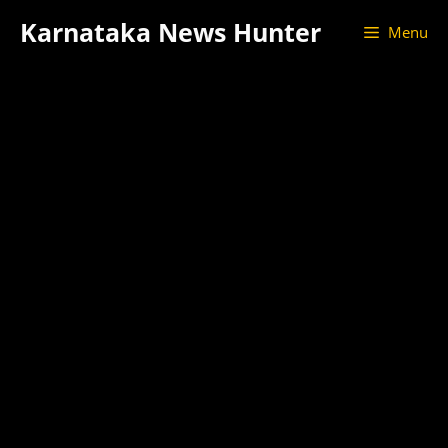
Skip
Karnataka News Hunter
Menu
to
content