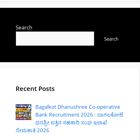
Search
Search
Recent Posts
Bagalkot Dhanushree Co-operative
Bank Recruitment 2026 : ಬಾಗಲಕೋಟೆ
ಧನಶ್ರೀ ಪತ್ತಿನ ಸಹಕಾರಿ ಸಂಘ ಇಲಾಖೆ
ನೇಮಕಾತಿ 2026