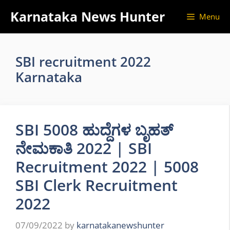
Skip
Karnataka News Hunter
Menu
to
content
SBI recruitment 2022
Karnataka
SBI 5008 ಹುದ್ದೆಗಳ ಬೃಹತ್
ನೇಮಕಾತಿ 2022 | SBI
Recruitment 2022 | 5008
SBI Clerk Recruitment
2022
07/09/2022
by
karnatakanewshunter