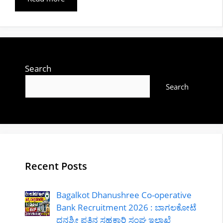
Search
Search
Recent Posts
Bagalkot Dhanushree Co-operative
Bank Recruitment 2026 : ಬಾಗಲಕೋಟೆ
ಧನಶ್ರೀ ಪತ್ತಿನ ಸಹಕಾರಿ ಸಂಘ ಇಲಾಖೆ