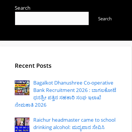
Search
Search
Recent Posts
Bagalkot Dhanushree Co-operative
Bank Recruitment 2026 : ಬಾಗಲಕೋಟೆ
ಧನಶ್ರೀ ಪತ್ತಿನ ಸಹಕಾರಿ ಸಂಘ ಇಲಾಖೆ
ನೇಮಕಾತಿ 2026
Raichur headmaster came to school
drinking alcohol: ಮದ್ಯಪಾನ ಸೇವಿಸಿ