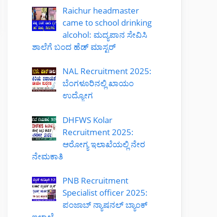
Raichur headmaster
came to school drinking
alcohol: ಮದ್ಯಪಾನ ಸೇವಿಸಿ
ಶಾಲೆಗೆ ಬಂದ ಹೆಡ್ ಮಾಸ್ಟರ್
NAL Recruitment 2025:
ಬೆಂಗಳೂರಿನಲ್ಲಿ ಖಾಯಂ
ಉದ್ಯೋಗ
DHFWS Kolar
Recruitment 2025:
ಆರೋಗ್ಯ ಇಲಾಖೆಯಲ್ಲಿ ನೇರ
ನೇಮಕಾತಿ
PNB Recruitment
Specialist officer 2025:
ಪಂಜಾಬ್ ನ್ಯಾಷನಲ್ ಬ್ಯಾಂಕ್
ಇಲಾಖೆ