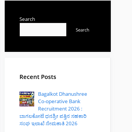
Search
Search
Recent Posts
Bagalkot Dhanushree
Co-operative Bank
Recruitment 2026 :
ಬಾಗಲಕೋಟೆ ಧನಶ್ರೀ ಪತ್ತಿನ ಸಹಕಾರಿ
ಸಂಘ ಇಲಾಖೆ ನೇಮಕಾತಿ 2026