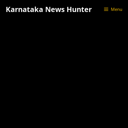
Skip
Karnataka News Hunter
Menu
to
content