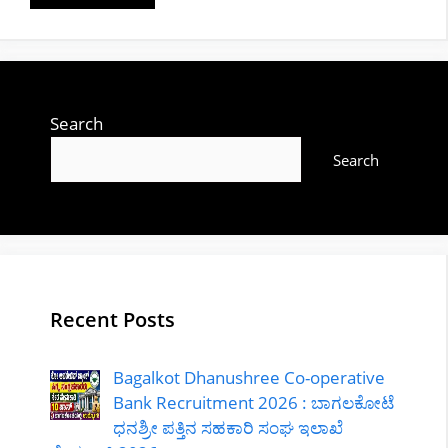
Search
Search
Recent Posts
Bagalkot Dhanushree Co-operative
Bank Recruitment 2026 : ಬಾಗಲಕೋಟೆ
ಧನಶ್ರೀ ಪತ್ತಿನ ಸಹಕಾರಿ ಸಂಘ ಇಲಾಖೆ