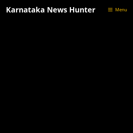
Skip
Karnataka News Hunter
Menu
to
content