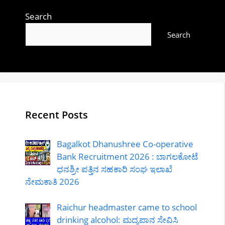
Search
Search
Recent Posts
Bagalkot Dhanushree Co-operative
Bank Recruitment 2026 : ಬಾಗಲಕೋಟೆ
ಧನಶ್ರೀ ಪತ್ತಿನ ಸಹಕಾರಿ ಸಂಘ ಇಲಾಖೆ
ನೇಮಕಾತಿ 2026
Raichur headmaster came to school
drinking alcohol: ಮದ್ಯಪಾನ ಸೇವಿಸಿ