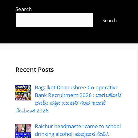
Search
Search
Recent Posts
Bagalkot Dhanushree Co-operative
Bank Recruitment 2026 : ಬಾಗಲಕೋಟೆ
ಧನಶ್ರೀ ಪತ್ತಿನ ಸಹಕಾರಿ ಸಂಘ ಇಲಾಖೆ
ನೇಮಕಾತಿ 2026
Raichur headmaster came to school
drinking alcohol: ಮದ್ಯಪಾನ ಸೇವಿಸಿ