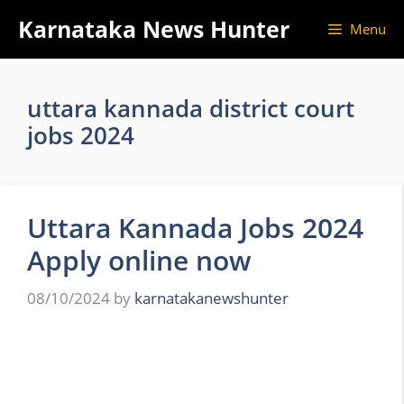
Skip
Karnataka News Hunter
Menu
to
content
uttara kannada district court
jobs 2024
Uttara Kannada Jobs 2024
Apply online now
08/10/2024
by
karnatakanewshunter