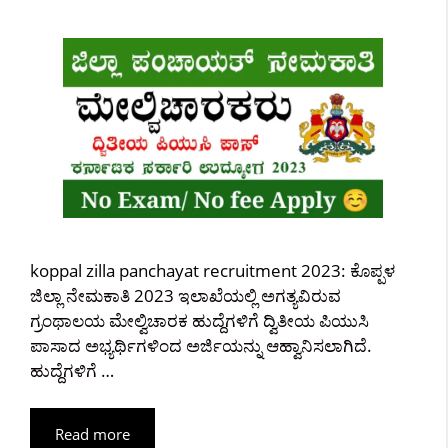
koppal zilla panchayat recruitment 2023: ಕೊಪ್ಪಳ
ಜಿಲ್ಲಾ ನೇಮಕಾತಿ 2023 ಇಲಾಖೆಯಲ್ಲಿ ಅಗತ್ಯವಿರುವ
ಗ್ರಂಥಾಲಯ ಮೇಲ್ವಿಚಾರಕ ಹುದ್ದೆಗಳಿಗೆ ದ್ವಿತೀಯ ಪಿಯುಸಿ
ಪಾಸಾದ ಅಭ್ಯರ್ಥಿಗಳಿಂದ ಅರ್ಜಿಯನ್ನು ಆಹ್ವಾನಿಸಲಾಗಿದೆ.
ಹುದ್ದೆಗಳಿಗೆ …
Read more