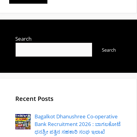
Search
Search
Recent Posts
Bagalkot Dhanushree Co-operative
Bank Recruitment 2026 : ಬಾಗಲಕೋಟೆ
ಧನಶ್ರೀ ಪತ್ತಿನ ಸಹಕಾರಿ ಸಂಘ ಇಲಾಖೆ