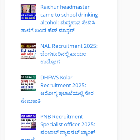
Raichur headmaster
came to school drinking
alcohol: ಮದ್ಯಪಾನ ಸೇವಿಸಿ
ಶಾಲೆಗೆ ಬಂದ ಹೆಡ್ ಮಾಸ್ಟರ್
NAL Recruitment 2025:
ಬೆಂಗಳೂರಿನಲ್ಲಿ ಖಾಯಂ
ಉದ್ಯೋಗ
DHFWS Kolar
Recruitment 2025:
ಆರೋಗ್ಯ ಇಲಾಖೆಯಲ್ಲಿ ನೇರ
ನೇಮಕಾತಿ
PNB Recruitment
Specialist officer 2025:
ಪಂಜಾಬ್ ನ್ಯಾಷನಲ್ ಬ್ಯಾಂಕ್
ಇಲಾಖೆ