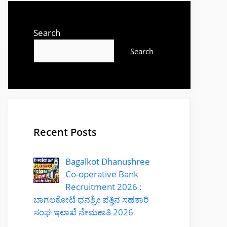
Search
Search
Recent Posts
Bagalkot Dhanushree
Co-operative Bank
Recruitment 2026 :
ಬಾಗಲಕೋಟೆ ಧನಶ್ರೀ ಪತ್ತಿನ ಸಹಕಾರಿ
ಸಂಘ ಇಲಾಖೆ ನೇಮಕಾತಿ 2026