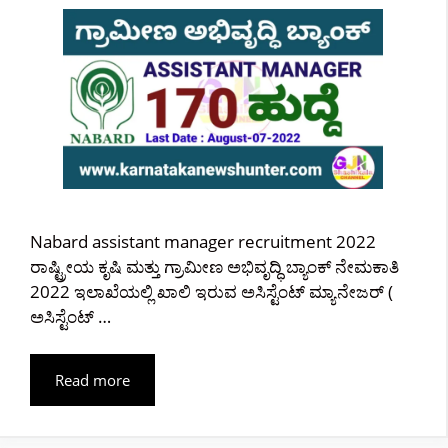
Nabard assistant manager recruitment 2022
ರಾಷ್ಟ್ರೀಯ ಕೃಷಿ ಮತ್ತು ಗ್ರಾಮೀಣ ಅಭಿವೃದ್ಧಿ ಬ್ಯಾಂಕ್ ನೇಮಕಾತಿ
2022 ಇಲಾಖೆಯಲ್ಲಿ ಖಾಲಿ ಇರುವ ಅಸಿಸ್ಟೆಂಟ್ ಮ್ಯಾನೇಜರ್ (
ಅಸಿಸ್ಟೆಂಟ್ …
Read more