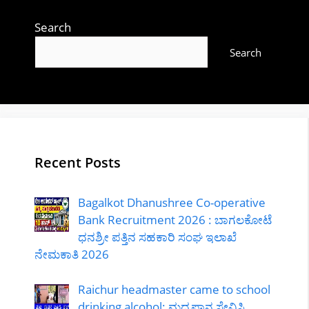
Search
Search
Recent Posts
Bagalkot Dhanushree Co-operative
Bank Recruitment 2026 : ಬಾಗಲಕೋಟೆ
ಧನಶ್ರೀ ಪತ್ತಿನ ಸಹಕಾರಿ ಸಂಘ ಇಲಾಖೆ
ನೇಮಕಾತಿ 2026
Raichur headmaster came to school
drinking alcohol: ಮದ್ಯಪಾನ ಸೇವಿಸಿ