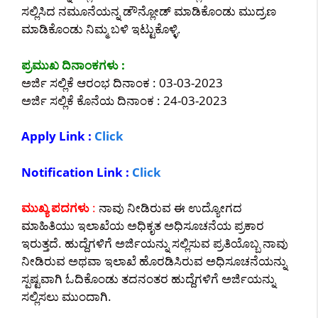
ಸಲ್ಲಿಸಿದ ನಮೂನೆಯನ್ನ ಡೌನ್ಲೋಡ್ ಮಾಡಿಕೊಂಡು ಮುದ್ರಣ
ಮಾಡಿಕೊಂಡು ನಿಮ್ಮ ಬಳಿ ಇಟ್ಟುಕೊಳ್ಳಿ.
ಪ್ರಮುಖ ದಿನಾಂಕಗಳು :
ಅರ್ಜಿ ಸಲ್ಲಿಕೆ ಆರಂಭ ದಿನಾಂಕ : 03-03-2023
ಅರ್ಜಿ ಸಲ್ಲಿಕೆ ಕೊನೆಯ ದಿನಾಂಕ : 24-03-2023
Apply Link :
Click
Notification Link :
Click
ಮುಖ್ಯ ಪದಗಳು
:
ನಾವು ನೀಡಿರುವ ಈ ಉದ್ಯೋಗದ
ಮಾಹಿತಿಯು ಇಲಾಖೆಯ ಅಧಿಕೃತ ಅಧಿಸೂಚನೆಯ ಪ್ರಕಾರ
ಇರುತ್ತದೆ. ಹುದ್ದೆಗಳಿಗೆ ಅರ್ಜಿಯನ್ನು ಸಲ್ಲಿಸುವ ಪ್ರತಿಯೊಬ್ಬ ನಾವು
ನೀಡಿರುವ ಅಥವಾ ಇಲಾಖೆ ಹೊರಡಿಸಿರುವ ಅಧಿಸೂಚನೆಯನ್ನು
ಸ್ಪಷ್ಟವಾಗಿ ಓದಿಕೊಂಡು ತದನಂತರ ಹುದ್ದೆಗಳಿಗೆ ಅರ್ಜಿಯನ್ನು
ಸಲ್ಲಿಸಲು ಮುಂದಾಗಿ.