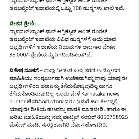
ನ್ಯಾಷನಲ್ ಬ್ಯಾಂಕ್ ಫಾರ್ ಅಗ್ರಿಕಲ್ಚರ್ ಅಂಡ್ ರೂರಲ್
ಡೆವಲಪ್ಮೆಂಟ್ ಇಲಾಖೆಯಲ್ಲಿ ಒಟ್ಟು 108 ಹುದ್ದೆಗಳು ಖಾಲಿ ಇವೆ.
ವೇತನ ಶ್ರೇಣಿ :
ನ್ಯಾಷನಲ್ ಬ್ಯಾಂಕ್ ಫಾರ್ ಅಗ್ರಿಕಲ್ಚರ್ ಅಂಡ್ ರೂರಲ್
ಡೆವಲಪ್ಮೆಂಟ್ ಇಲಾಖೆಯ ವಿವಿಧ ಹುದ್ದೆಗಳಿಗೆ ಆಯ್ಕೆಯಾದ
ಅಭ್ಯರ್ಥಿಗಳಿಗೆ ಇಲಾಖೆಯ ನಿಯಮಗಳ ಅನುಸಾರ ವೇತನ
35,000/- ಶ್ರೇಣಿಯನ್ನು ನಿಗದಿಪಡಿಸಲಾಗಿದೆ.
ವಿಶೇಷ ಸೂಚನೆ –
ನಾವು ನೀಡುವ ಎಲ್ಲಾ ತರದ ಉದ್ಯೋಗದ
ಮಾಹಿತಿಯು ಸಂಪೂರ್ಣವಾಗಿ ಉಚಿತವಾಗಿದ್ದು ನಾವು ಯಾವುದೇ
ಅಭ್ಯರ್ಥಿಗಳಿಂದ ಹಣವನ್ನು ತೆಗೆದುಕೊಳ್ಳುವುದಿಲ್ಲ ಹಾಗೂ
ತೆಗೆದುಕೊಂಡಿರುವುದಿಲ್ಲ. ಒಂದು ವೇಳೆ Karnataka news
hunter ಹೆಸರಿನಿಂದ ಯಾರಾದರೂ ನಿಮಗೆ ಹಣ ಕೇಳಿದ್ದಲ್ಲಿ
ಯಾವುದೇ ರೀತಿಯ ಹಣವನ್ನು ಪಾವತಿ ಮಾಡಬೇಡಿ. ಹಾಗೂ ಈ
ಕುರಿತು ಮಾಹಿತಿಯನ್ನು ನಮ್ಮ ವಾಟ್ಸಪ್ ನಂಬರ್ 8050798925
ಮೆಸೇಜ್ ಮಾಡಿ. ಸುರಕ್ಷಿತವಾಗಿರಿ ಮೋಸ ಹೋಗದಿರಿ.