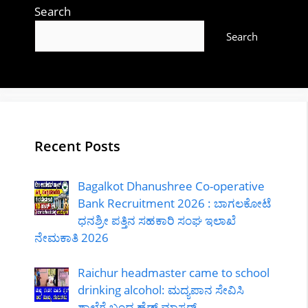
Search
Search
Recent Posts
Bagalkot Dhanushree Co-operative
Bank Recruitment 2026 : ಬಾಗಲಕೋಟೆ
ಧನಶ್ರೀ ಪತ್ತಿನ ಸಹಕಾರಿ ಸಂಘ ಇಲಾಖೆ
ನೇಮಕಾತಿ 2026
Raichur headmaster came to school
drinking alcohol: ಮದ್ಯಪಾನ ಸೇವಿಸಿ
ಶಾಲೆಗೆ ಬಂದ ಹೆಡ್ ಮಾಸ್ಟರ್