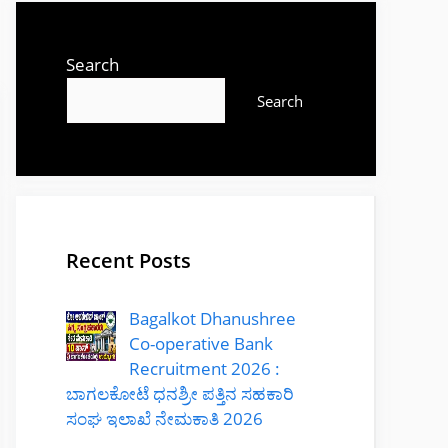
Search
Search
Recent Posts
Bagalkot Dhanushree
Co-operative Bank
Recruitment 2026 :
ಬಾಗಲಕೋಟೆ ಧನಶ್ರೀ ಪತ್ತಿನ ಸಹಕಾರಿ
ಸಂಘ ಇಲಾಖೆ ನೇಮಕಾತಿ 2026