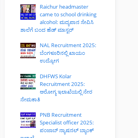
Raichur headmaster
came to school drinking
alcohol: ಮದ್ಯಪಾನ ಸೇವಿಸಿ
ಶಾಲೆಗೆ ಬಂದ ಹೆಡ್ ಮಾಸ್ಟರ್
NAL Recruitment 2025:
ಬೆಂಗಳೂರಿನಲ್ಲಿ ಖಾಯಂ
ಉದ್ಯೋಗ
DHFWS Kolar
Recruitment 2025:
ಆರೋಗ್ಯ ಇಲಾಖೆಯಲ್ಲಿ ನೇರ
ನೇಮಕಾತಿ
PNB Recruitment
Specialist officer 2025:
ಪಂಜಾಬ್ ನ್ಯಾಷನಲ್ ಬ್ಯಾಂಕ್
ಇಲಾಖೆ