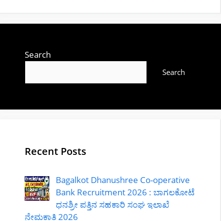
Search
Search
Recent Posts
Bagalkot Dhanushree Co-operative
Bank Recruitment 2026 : ಬಾಗಲಕೋಟೆ
ಧನಶ್ರೀ ಪತ್ತಿನ ಸಹಕಾರಿ ಸಂಘ ಇಲಾಖೆ
ನೇಮಕಾತಿ 2026