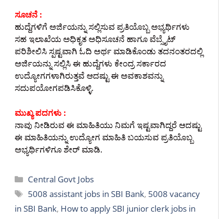
ಸೂಚನೆ :
ಹುದ್ದೆಗಳಿಗೆ ಅರ್ಜಿಯನ್ನು ಸಲ್ಲಿಸುವ ಪ್ರತಿಯೊಬ್ಬ ಅಭ್ಯರ್ಥಿಗಳು
ಸಹ ಇಲಾಖೆಯ ಅಧಿಕೃತ ಅಧಿಸೂಚನೆ ಹಾಗೂ ವೆಬ್ಸೈಟ್
ಪರಿಶೀಲಿಸಿ ಸ್ಪಷ್ಟವಾಗಿ ಓದಿ ಅರ್ಥ ಮಾಡಿಕೊಂಡು ತದನಂತರದಲ್ಲಿ
ಅರ್ಜಿಯನ್ನು ಸಲ್ಲಿಸಿ ಈ ಹುದ್ದೆಗಳು ಕೇಂದ್ರ ಸರ್ಕಾರದ
ಉದ್ಯೋಗಗಳಾಗಿರುತ್ತವೆ ಆದಷ್ಟು ಈ ಅವಕಾಶವನ್ನು
ಸದುಪಯೋಗಪಡಿಸಿಕೊಳ್ಳಿ.
ಮುಖ್ಯ ಪದಗಳು :
ನಾವು ನೀಡಿರುವ ಈ ಮಾಹಿತಿಯು ನಿಮಗೆ ಇಷ್ಟವಾಗಿದ್ದರೆ ಆದಷ್ಟು
ಈ ಮಾಹಿತಿಯನ್ನು ಉದ್ಯೋಗ ಮಾಹಿತಿ ಬಯಸುವ ಪ್ರತಿಯೊಬ್ಬ
ಅಭ್ಯರ್ಥಿಗಳಿಗೂ ಶೇರ್ ಮಾಡಿ.
Categories
Central Govt Jobs
Tags
5008 assistant jobs in SBI Bank
,
5008 vacancy
in SBI Bank
,
How to apply SBI junior clerk jobs in